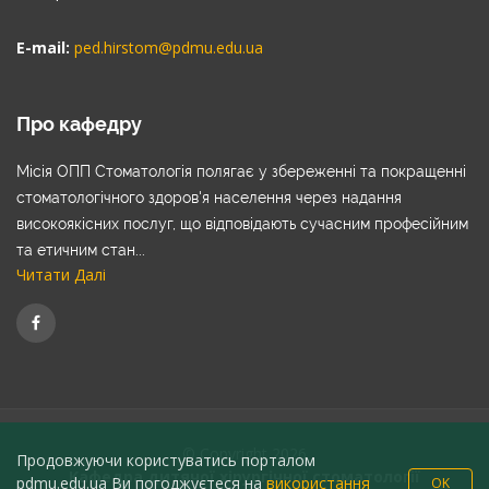
E-mail:
ped.hirstom@pdmu.edu.ua
Про кафедру
Місія ОПП Стоматологія полягає у збереженні та покращенні
стоматологічного здоров'я населення через надання
високоякісних послуг, що відповідають сучасним професійним
та етичним стан...
Читати Далі
© Copyright 2026
Продовжуючи користуватись порталом
Кафедра дитячої хірургічної стоматології
pdmu.edu.ua Ви погоджуєтеся на
використання
OK